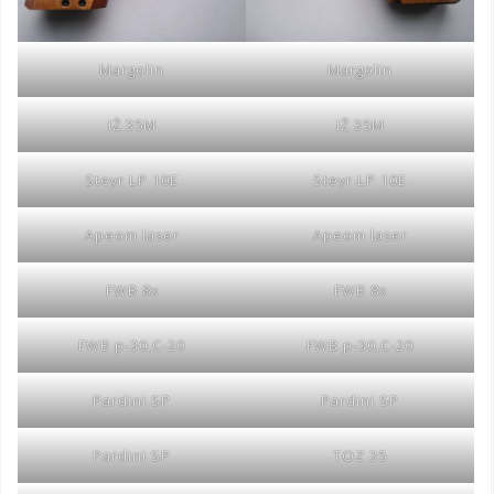
Margolin
Margolin
IŻ 35M
IŻ 35M
Steyr LP 10E
Steyr LP 10E
Apeom laser
Apeom laser
FWB 8x
FWB 8x
FWB p-30,C-20
FWB p-30,C-20
Pardini SP
Pardini SP
Pardini SP
TOZ 35